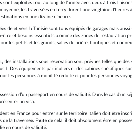
is sont exploités tout au long de l'année avec deux à trois liaison
 moyenne, les traversées en ferry durent une vingtaine d’heures 
destinations en une dizaine d’heures.
ées de et vers la Tunisie sont tous équipés de garages mais aussi
ien-être et besoins essentiels :comme des zones de restauration p
pour les petits et les grands, salles de prière, boutiques et conne
, des installations sous réservation sont prévues telles que des 
usif. Des équipements particuliers et des cabines spécifiques sur
 pour les personnes à mobilité réduite et pour les personnes voya
possession d’un passeport en cours de validité. Dans le cas d’un sé
présenter un visa.
nt en France pour entrer sur le territoire italien doit être inscri
de la traversée. Faute de cela, il doit absolument être en posse
lie en cours de validité.