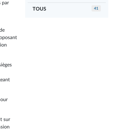
s par
TOUS
41
à
 de
roposant
xion
sièges
geant
jour
t sur
ssion