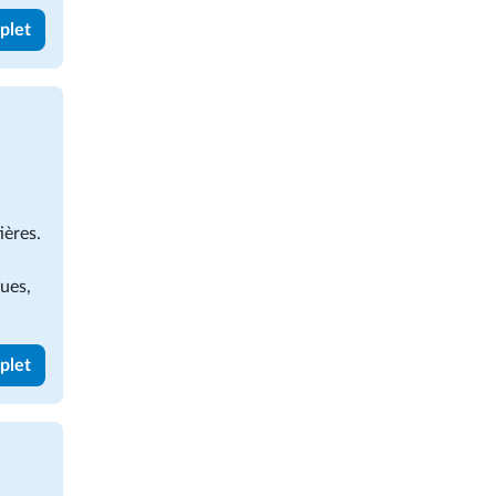
mplet
ières.
ques,
mplet