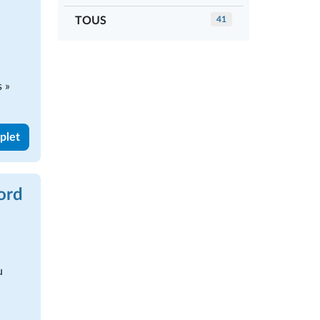
TOUS
41
s »
mplet
Nord
u