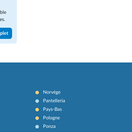
able
es.
mplet
Norvège
Pantelleria
Pays-Bas
Pologne
Ponza