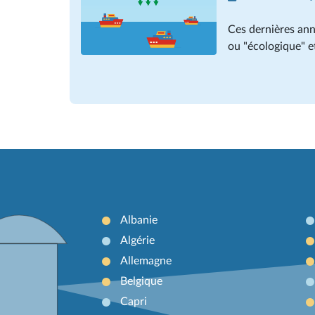
Ces dernières ann
ou "écologique" e
Albanie
Algérie
Allemagne
Belgique
Capri