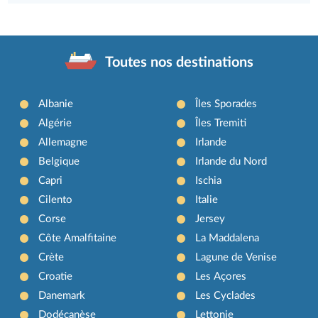
Toutes nos destinations
Albanie
Îles Sporades
Algérie
Îles Tremiti
Allemagne
Irlande
Belgique
Irlande du Nord
Capri
Ischia
Cilento
Italie
Corse
Jersey
Côte Amalfitaine
La Maddalena
Crète
Lagune de Venise
Croatie
Les Açores
Danemark
Les Cyclades
Dodécanèse
Lettonie