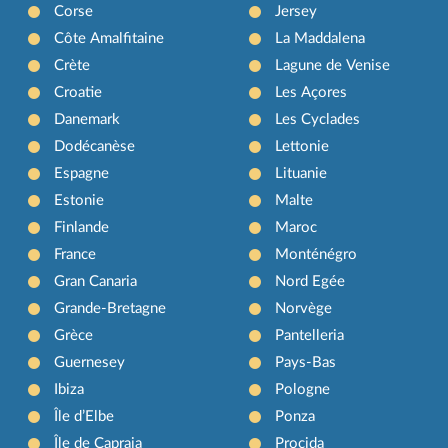
Corse
Jersey
Côte Amalfitaine
La Maddalena
Crète
Lagune de Venise
Croatie
Les Açores
Danemark
Les Cyclades
Dodécanèse
Lettonie
Espagne
Lituanie
Estonie
Malte
Finlande
Maroc
France
Monténégro
Gran Canaria
Nord Egée
Grande-Bretagne
Norvège
Grèce
Pantelleria
Guernesey
Pays-Bas
Ibiza
Pologne
Île d’Elbe
Ponza
Île de Capraia
Procida