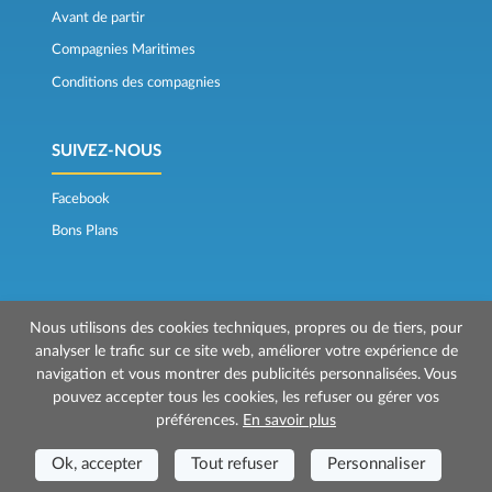
Avant de partir
Compagnies Maritimes
Conditions des compagnies
SUIVEZ-NOUS
Facebook
Bons Plans
Nous utilisons des cookies techniques, propres ou de tiers, pour
analyser le trafic sur ce site web, améliorer votre expérience de
navigation et vous montrer des publicités personnalisées. Vous
© 2026 Mr Ferry est géré par Prenotazioni24 s.r.l.
pouvez accepter tous les cookies, les refuser ou gérer vos
Siège social: Via Bonistallo, 50b - 50053 Empoli (FI)
préférences.
En savoir plus
Siège Opérationnel: Via Casa del Duca, 1 - 57037 Portoferraio (LI)
P.IVA/C.F./Iscr. Reg. Imp. CCIAA Liv. 01512130491 | Nr. REA CCIA FI - 699553
Ok, accepter
Tout refuser
Personnaliser
Aut.Amm.Prov. LI n 1819 del 16/01/06 - Fondo Garanzia Viaggi ASSIMUTUA
Fideiussione N° 026004