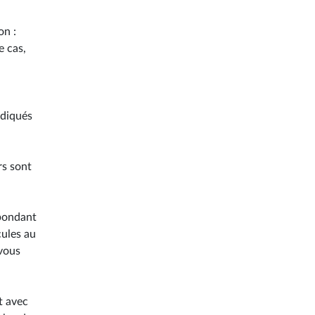
on :
e cas,
ndiqués
rs sont
spondant
cules au
 vous
t avec