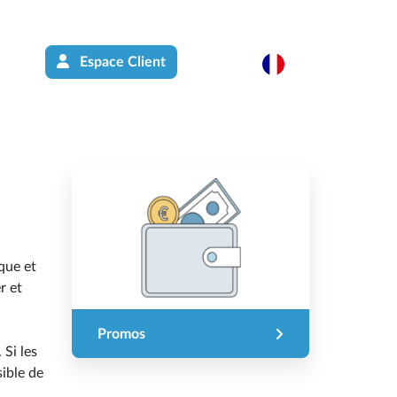
Espace Client
ique et
r et
Promos
Si les
ible de