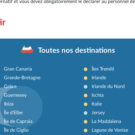
lternatif et vous devez obligatoirement le déclarer au personnel d
ir
Toutes nos destinations
Gran Canaria
Îles Tremiti
Grande-Bretagne
Irlande
Grèce
Irlande du Nord
Guernesey
Ischia
Ibiza
Italie
Île d’Elbe
Jersey
Île de Capraia
La Maddalena
Île de Giglio
Lagune de Venise