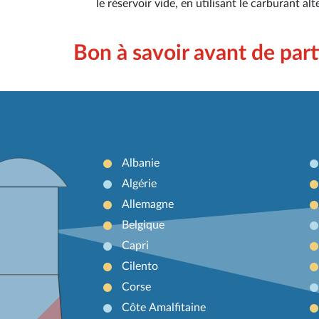
le réservoir vide, en utilisant le carburant a
Bon à savoir avant de part
Albanie
Algérie
Allemagne
Belgique
Capri
Cilento
Corse
Côte Amalfitaine