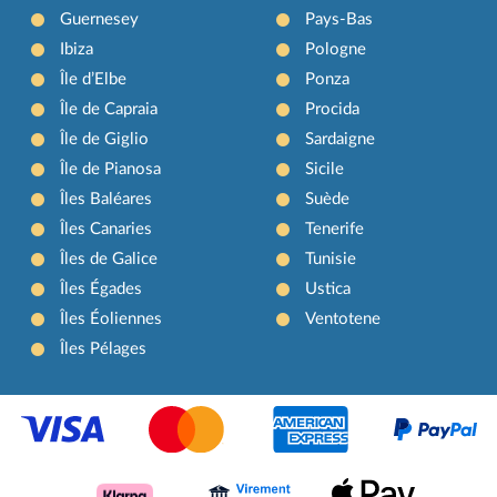
Guernesey
Pays-Bas
Ibiza
Pologne
Île d’Elbe
Ponza
Île de Capraia
Procida
Île de Giglio
Sardaigne
Île de Pianosa
Sicile
Îles Baléares
Suède
Îles Canaries
Tenerife
Îles de Galice
Tunisie
Îles Égades
Ustica
Îles Éoliennes
Ventotene
Îles Pélages