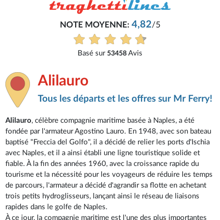
Philippe
4,82
NE:
/5
Très bon service, tout s'
Voir tous les
Avis
3458
Alilauro
Tous les départs et les offres sur Mr Ferry!
Alilauro
, célèbre compagnie maritime basée à Naples, a été
fondée par l'armateur Agostino Lauro. En 1948, avec son bateau
baptisé "Freccia del Golfo", il a décidé de relier les ports d'Ischia
avec Naples, et il a ainsi établi une ligne touristique solide et
fiable. À la fin des années 1960, avec la croissance rapide du
tourisme et la nécessité pour les voyageurs de réduire les temps
de parcours, l'armateur a décidé d'agrandir sa flotte en achetant
trois petits hydroglisseurs, lançant ainsi le réseau de liaisons
rapides dans le golfe de Naples.
À ce jour, la compagnie maritime est l'une des plus importantes