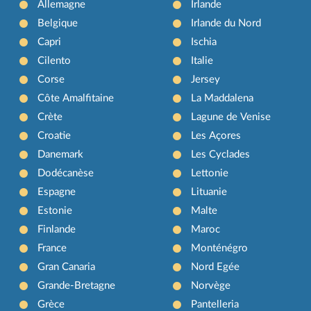
Allemagne
Irlande
Belgique
Irlande du Nord
Capri
Ischia
Cilento
Italie
Corse
Jersey
Côte Amalfitaine
La Maddalena
Crète
Lagune de Venise
Croatie
Les Açores
Danemark
Les Cyclades
Dodécanèse
Lettonie
Espagne
Lituanie
Estonie
Malte
Finlande
Maroc
France
Monténégro
Gran Canaria
Nord Egée
Grande-Bretagne
Norvège
Grèce
Pantelleria