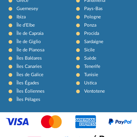
Grèce
Pantelleria
Guernesey
Pays-Bas
Ibiza
Pologne
Île d’Elbe
Ponza
Île de Capraia
Procida
Île de Giglio
Sardaigne
Île de Pianosa
Sicile
Îles Baléares
Suède
Îles Canaries
Tenerife
Îles de Galice
Tunisie
Îles Égades
Ustica
Îles Éoliennes
Ventotene
Îles Pélages