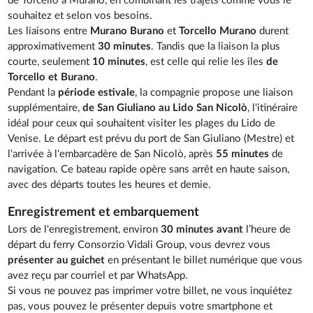
de Torcello à Murano, en combinant les trajets comme vous le
souhaitez et selon vos besoins.
Les liaisons entre
Murano Burano
et
Torcello Murano
durent
approximativement
30 minutes
. Tandis que la liaison la plus
courte, seulement
10 minutes
, est celle qui relie les îles
de
Torcello et Burano
.
Pendant la
période estivale
, la compagnie propose une liaison
supplémentaire,
de San Giuliano au Lido San Nicolò
, l'itinéraire
idéal pour ceux qui souhaitent visiter les plages du Lido de
Venise. Le départ est prévu du port de San Giuliano (Mestre) et
l'arrivée à l'embarcadère de San Nicolò, après
55 minutes
de
navigation. Ce bateau rapide opère sans arrêt en haute saison,
avec des départs toutes les heures et demie.
Enregistrement et embarquement
Lors de l'enregistrement, environ
30 minutes avant
l’heure de
départ du ferry Consorzio Vidali Group, vous devrez vous
présenter au guichet
en présentant le billet numérique que vous
avez reçu par courriel et par WhatsApp.
Si vous ne pouvez pas imprimer votre billet, ne vous inquiétez
pas, vous pouvez le présenter depuis votre smartphone et