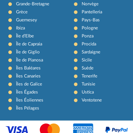
Grande-Bretagne
Norvège
Grèce
Pantelleria
Guernesey
Pays-Bas
Ibiza
Pologne
Île d’Elbe
Ponza
Île de Capraia
Procida
Île de Giglio
Sardaigne
Île de Pianosa
Sicile
Îles Baléares
Suède
Îles Canaries
Tenerife
Îles de Galice
Tunisie
Îles Égades
Ustica
Îles Éoliennes
Ventotene
Îles Pélages