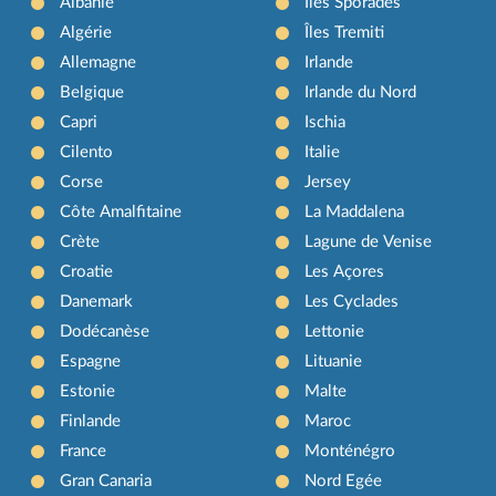
Albanie
Îles Sporades
Algérie
Îles Tremiti
Allemagne
Irlande
Belgique
Irlande du Nord
Capri
Ischia
Cilento
Italie
Corse
Jersey
Côte Amalfitaine
La Maddalena
Crète
Lagune de Venise
Croatie
Les Açores
Danemark
Les Cyclades
Dodécanèse
Lettonie
Espagne
Lituanie
Estonie
Malte
Finlande
Maroc
France
Monténégro
Gran Canaria
Nord Egée