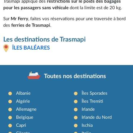
Trasmapi applique des
restrictions sur le poids des bagages
pour les passagers sans véhicule
dont la limite est de 20 kg.
Sur
Mr Ferry
, faites vos réservations pour une traversée à bord
des
ferries de Trasmapi
.
Les destinations de Trasmapi
ÎLES BALÉARES
Toutes nos destinations
Albanie
Îles Sporades
Algérie
Îles Tremiti
Allemagne
Irlande
Belgique
Irlande du Nord
Capri
Ischia