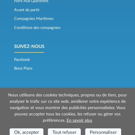
Foire Aux Questions
Avant de partir
Compagnies Maritimes
Conditions des compagnies
SUIVEZ-NOUS
Facebook
Bons Plans
Nous utilisons des cookies techniques, propres ou de tiers, pour
analyser le trafic sur ce site web, améliorer votre expérience de
navigation et vous montrer des publicités personnalisées. Vous
© 2026 Mr Ferry est géré par Prenotazioni24 s.r.l.
pouvez accepter tous les cookies, les refuser ou gérer vos
Siège social: Via Bonistallo, 50b - 50053 Empoli (FI)
préférences.
En savoir plus
Siège Opérationnel: Via Casa del Duca, 1 - 57037 Portoferraio (LI)
P.IVA/C.F./Iscr. Reg. Imp. CCIAA Liv. 01512130491 | Nr. REA CCIA FI - 699553
Aut.Amm.Prov. LI n 1819 del 16/01/06 - Fondo Garanzia Viaggi ASSIMUTUA
Ok, accepter
Tout refuser
Personnaliser