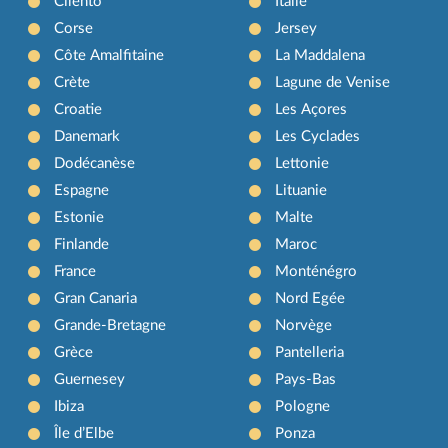
Cilento
Italie
Corse
Jersey
Côte Amalfitaine
La Maddalena
Crète
Lagune de Venise
Croatie
Les Açores
Danemark
Les Cyclades
Dodécanèse
Lettonie
Espagne
Lituanie
Estonie
Malte
Finlande
Maroc
France
Monténégro
Gran Canaria
Nord Egée
Grande-Bretagne
Norvège
Grèce
Pantelleria
Guernesey
Pays-Bas
Ibiza
Pologne
Île d’Elbe
Ponza