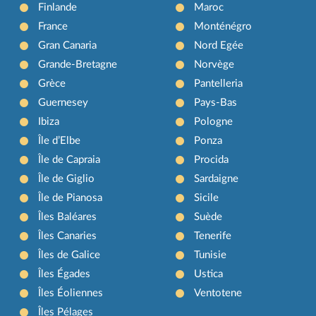
Finlande
Maroc
France
Monténégro
Gran Canaria
Nord Egée
Grande-Bretagne
Norvège
Grèce
Pantelleria
Guernesey
Pays-Bas
Ibiza
Pologne
Île d’Elbe
Ponza
Île de Capraia
Procida
Île de Giglio
Sardaigne
Île de Pianosa
Sicile
Îles Baléares
Suède
Îles Canaries
Tenerife
Îles de Galice
Tunisie
Îles Égades
Ustica
Îles Éoliennes
Ventotene
Îles Pélages