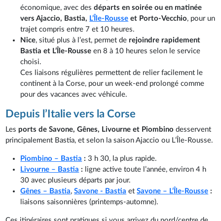
économique, avec des
départs en soirée ou en matinée
vers Ajaccio, Bastia,
L’Île-Rousse
et Porto-Vecchio
, pour un
trajet compris entre 7 et 10 heures.
Nice
, situé plus à l’est, permet de
rejoindre rapidement
Bastia et L’Île-Rousse
en 8 à 10 heures selon le service
choisi.
Ces liaisons régulières permettent de relier facilement le
continent à la Corse, pour un week-end prolongé comme
pour des vacances avec véhicule.
Depuis l’Italie vers la Corse
Les
ports de Savone, Gênes, Livourne et Piombino
desservent
principalement Bastia, et selon la saison Ajaccio ou L’Île-Rousse.
Piombino – Bastia
:
3 h 30, la plus rapide.
Livourne – Bastia
:
ligne active toute l’année, environ 4 h
30 avec plusieurs départs par jour.
Gênes – Bastia
,
Savone - Bastia
et
Savone – L’Île-Rousse
:
liaisons saisonnières (printemps-automne).
Ces itinéraires sont pratiques si vous arrivez du nord/centre de