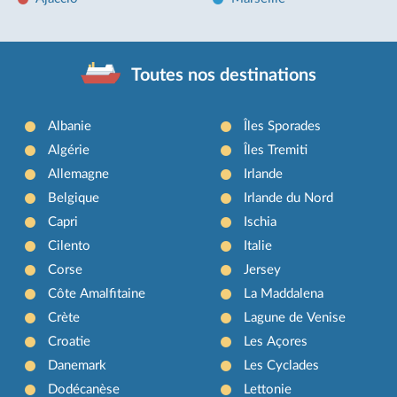
Toutes nos destinations
Albanie
Îles Sporades
Algérie
Îles Tremiti
Allemagne
Irlande
Belgique
Irlande du Nord
Capri
Ischia
Cilento
Italie
Corse
Jersey
Côte Amalfitaine
La Maddalena
Crète
Lagune de Venise
Croatie
Les Açores
Danemark
Les Cyclades
Dodécanèse
Lettonie