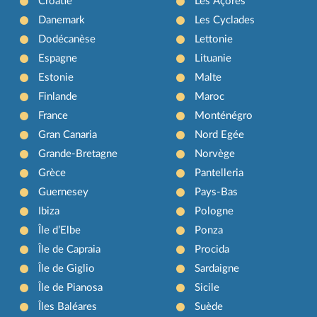
Croatie
Les Açores
Danemark
Les Cyclades
Dodécanèse
Lettonie
Espagne
Lituanie
Estonie
Malte
Finlande
Maroc
France
Monténégro
Gran Canaria
Nord Egée
Grande-Bretagne
Norvège
Grèce
Pantelleria
Guernesey
Pays-Bas
Ibiza
Pologne
Île d’Elbe
Ponza
Île de Capraia
Procida
Île de Giglio
Sardaigne
Île de Pianosa
Sicile
Îles Baléares
Suède