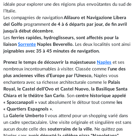
idéale pour explorer une des régions plus envoûtantes du sud de
l’Italie.
Les compagnies de navigation
Alilauro et Navigazione Libera
del Golfo
programment
de 4 à 6 départs par jour, de fin avril
jusqu’à début décembre
.
Les
ferries rapides, hydroglisseurs, sont affectés pour la
liaison
Sorrente
Naples Beverello.
Les deux localités sont ainsi
joignables avec 35 à 45 minutes de navigation.
Prenez le temps de découvrir la majestueuse
Naples
et ses
nombreux incontournables à visiter. Classée comme
l’une des
plus anciennes villes d’Europe par l’Unesco,
Naples vous
enchantera avec sa richesse architecturale comme le
Palais
Royal, le Castel dell’Ovo et Castel Nuovo, la Basilique Santa
Chiara et le théâtre San Carlo
. Son
centre historique appelé
« Spaccanapoli »
vaut absolument le détour tout comme
les
« Quartiers Espagnols »
.
La
Galerie Umberto I
vous attend pour un shopping varié dans
un cadre spectaculaire. Une visite originale et singulière est sans
aucun doute celle des
souterrains de la ville
. Ne quittez pas
Naples sans
avoir dégusté la célèbre pizza "Napoletana"
.