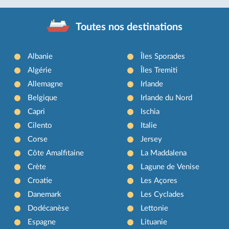
Toutes nos destinations
Albanie
Îles Sporades
Algérie
Îles Tremiti
Allemagne
Irlande
Belgique
Irlande du Nord
Capri
Ischia
Cilento
Italie
Corse
Jersey
Côte Amalfitaine
La Maddalena
Crète
Lagune de Venise
Croatie
Les Açores
Danemark
Les Cyclades
Dodécanèse
Lettonie
Espagne
Lituanie