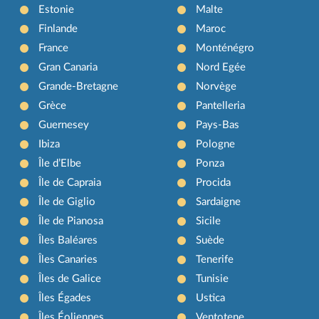
Estonie
Malte
Finlande
Maroc
France
Monténégro
Gran Canaria
Nord Egée
Grande-Bretagne
Norvège
Grèce
Pantelleria
Guernesey
Pays-Bas
Ibiza
Pologne
Île d’Elbe
Ponza
Île de Capraia
Procida
Île de Giglio
Sardaigne
Île de Pianosa
Sicile
Îles Baléares
Suède
Îles Canaries
Tenerife
Îles de Galice
Tunisie
Îles Égades
Ustica
Îles Éoliennes
Ventotene