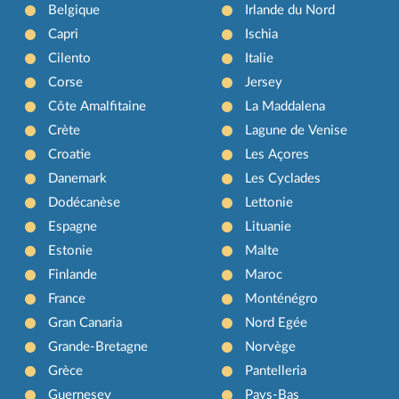
Belgique
Irlande du Nord
Capri
Ischia
Cilento
Italie
Corse
Jersey
Côte Amalfitaine
La Maddalena
Crète
Lagune de Venise
Croatie
Les Açores
Danemark
Les Cyclades
Dodécanèse
Lettonie
Espagne
Lituanie
Estonie
Malte
Finlande
Maroc
France
Monténégro
Gran Canaria
Nord Egée
Grande-Bretagne
Norvège
Grèce
Pantelleria
Guernesey
Pays-Bas