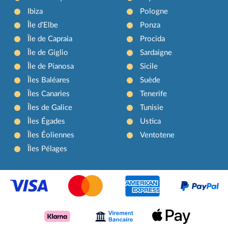
Ibiza
Pologne
Île d’Elbe
Ponza
Île de Capraia
Procida
Île de Giglio
Sardaigne
Île de Pianosa
Sicile
Îles Baléares
Suède
Îles Canaries
Tenerife
Îles de Galice
Tunisie
Îles Égades
Ustica
Îles Éoliennes
Ventotene
Îles Pélages