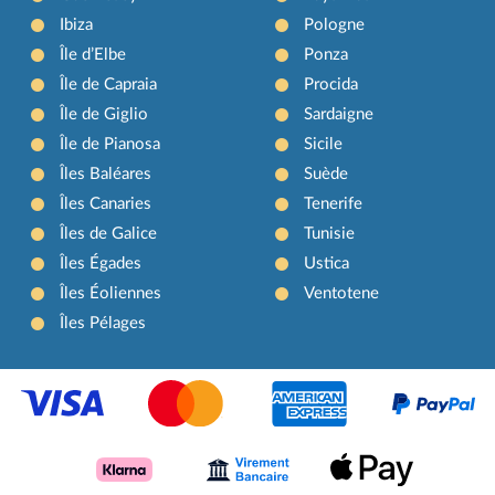
Ibiza
Pologne
Île d’Elbe
Ponza
Île de Capraia
Procida
Île de Giglio
Sardaigne
Île de Pianosa
Sicile
Îles Baléares
Suède
Îles Canaries
Tenerife
Îles de Galice
Tunisie
Îles Égades
Ustica
Îles Éoliennes
Ventotene
Îles Pélages