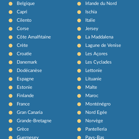
Belgique
Irlande du Nord
Capri
Ischia
Cilento
Italie
Corse
Jersey
Côte Amalfitaine
La Maddalena
Crète
Lagune de Venise
Croatie
Les Açores
Danemark
Les Cyclades
Dodécanèse
Lettonie
Espagne
Lituanie
Estonie
Malte
Finlande
Maroc
France
Monténégro
Gran Canaria
Nord Egée
Grande-Bretagne
Norvège
Grèce
Pantelleria
Guernesey
Pays-Bas