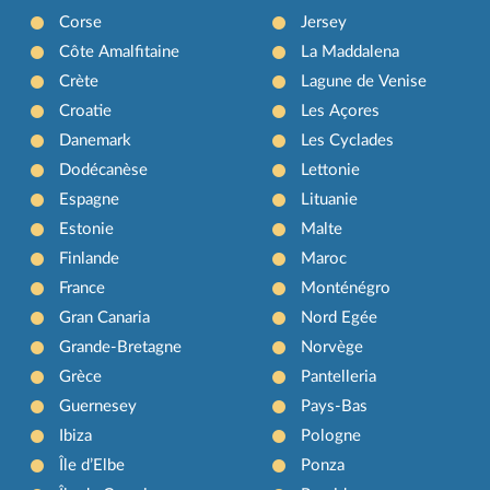
Corse
Jersey
Côte Amalfitaine
La Maddalena
Crète
Lagune de Venise
Croatie
Les Açores
Danemark
Les Cyclades
Dodécanèse
Lettonie
Espagne
Lituanie
Estonie
Malte
Finlande
Maroc
France
Monténégro
Gran Canaria
Nord Egée
Grande-Bretagne
Norvège
Grèce
Pantelleria
Guernesey
Pays-Bas
Ibiza
Pologne
Île d’Elbe
Ponza