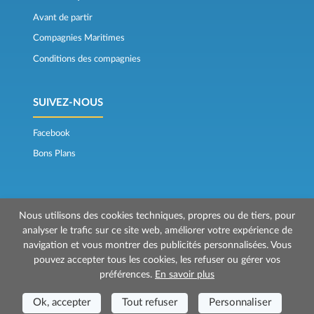
Avant de partir
Compagnies Maritimes
Conditions des compagnies
SUIVEZ-NOUS
Facebook
Bons Plans
Nous utilisons des cookies techniques, propres ou de tiers, pour
analyser le trafic sur ce site web, améliorer votre expérience de
navigation et vous montrer des publicités personnalisées. Vous
© 2026 Mr Ferry est géré par Prenotazioni24 s.r.l.
pouvez accepter tous les cookies, les refuser ou gérer vos
Siège social: Via Bonistallo, 50b - 50053 Empoli (FI)
préférences.
En savoir plus
Siège Opérationnel: Via Casa del Duca, 1 - 57037 Portoferraio (LI)
P.IVA/C.F./Iscr. Reg. Imp. CCIAA Liv. 01512130491 | Nr. REA CCIA FI - 699553
Ok, accepter
Tout refuser
Personnaliser
Aut.Amm.Prov. LI n 1819 del 16/01/06 - Fondo Garanzia Viaggi ASSIMUTUA
Fideiussione N° 026004