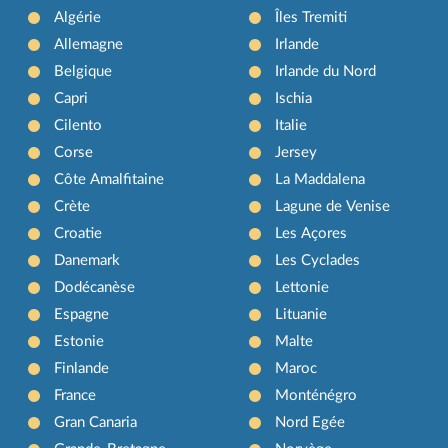
Algérie
Îles Tremiti
Allemagne
Irlande
Belgique
Irlande du Nord
Capri
Ischia
Cilento
Italie
Corse
Jersey
Côte Amalfitaine
La Maddalena
Crète
Lagune de Venise
Croatie
Les Açores
Danemark
Les Cyclades
Dodécanèse
Lettonie
Espagne
Lituanie
Estonie
Malte
Finlande
Maroc
France
Monténégro
Gran Canaria
Nord Egée