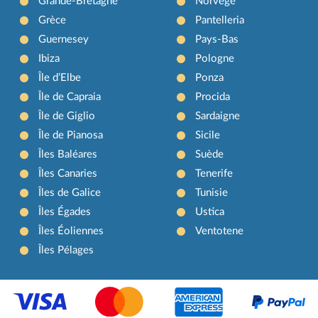
Grande-Bretagne
Norvège
Grèce
Pantelleria
Guernesey
Pays-Bas
Ibiza
Pologne
Île d’Elbe
Ponza
Île de Capraia
Procida
Île de Giglio
Sardaigne
Île de Pianosa
Sicile
Îles Baléares
Suède
Îles Canaries
Tenerife
Îles de Galice
Tunisie
Îles Égades
Ustica
Îles Éoliennes
Ventotene
Îles Pélages