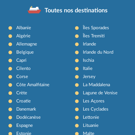
Toutes nos destinations
Albanie
Îles Sporades
Algérie
Îles Tremiti
Allemagne
Irlande
Belgique
Irlande du Nord
Capri
Ischia
Cilento
Italie
Corse
Jersey
Côte Amalfitaine
La Maddalena
Crète
Lagune de Venise
Croatie
Les Açores
Danemark
Les Cyclades
Dodécanèse
Lettonie
Espagne
Lituanie
Estonie
Malte