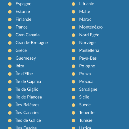
Espagne
Lituanie
Estonie
Malte
Finlande
Maroc
France
Monténégro
Gran Canaria
Nord Egée
Grande-Bretagne
Norvège
Grèce
Pantelleria
Guernesey
Pays-Bas
Ibiza
Pologne
Île d’Elbe
Ponza
Île de Capraia
Procida
Île de Giglio
Sardaigne
Île de Pianosa
Sicile
Îles Baléares
Suède
Îles Canaries
Tenerife
Îles de Galice
Tunisie
Îles Égades
Ustica