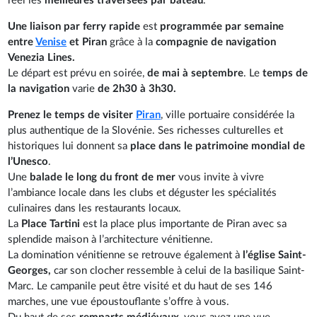
réel les
meilleures traversées par bateau
.
Une liaison par ferry rapide
est
programmée par semaine
entre
Venise
et Piran
grâce à la
compagnie de navigation
Venezia Lines.
Le départ est prévu en soirée,
de mai à septembre
. Le
temps de
la navigation
varie
de 2h30 à 3h30.
Prenez le temps de visiter
Piran
, ville portuaire considérée la
plus authentique de la Slovénie. Ses richesses culturelles et
historiques lui donnent sa
place dans le patrimoine mondial de
l’Unesco
.
Une
balade le long du front de mer
vous invite à vivre
l’ambiance locale dans les clubs et déguster les spécialités
culinaires dans les restaurants locaux.
La
Place Tartini
est la place plus importante de Piran avec sa
splendide maison à l’architecture vénitienne.
La domination vénitienne se retrouve également à
l’église Saint-
Georges,
car son clocher ressemble à celui de la basilique Saint-
Marc. Le campanile peut être visité et du haut de ses 146
marches, une vue époustouflante s’offre à vous.