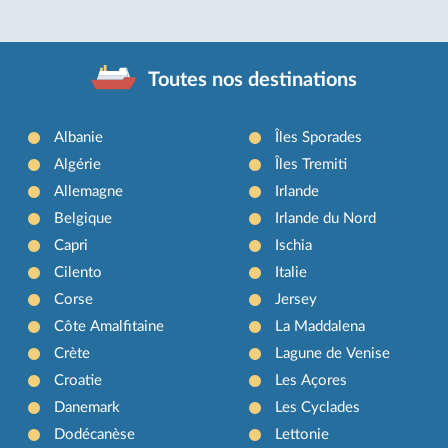
Toutes nos destinations
Albanie
Îles Sporades
Algérie
Îles Tremiti
Allemagne
Irlande
Belgique
Irlande du Nord
Capri
Ischia
Cilento
Italie
Corse
Jersey
Côte Amalfitaine
La Maddalena
Crète
Lagune de Venise
Croatie
Les Açores
Danemark
Les Cyclades
Dodécanèse
Lettonie