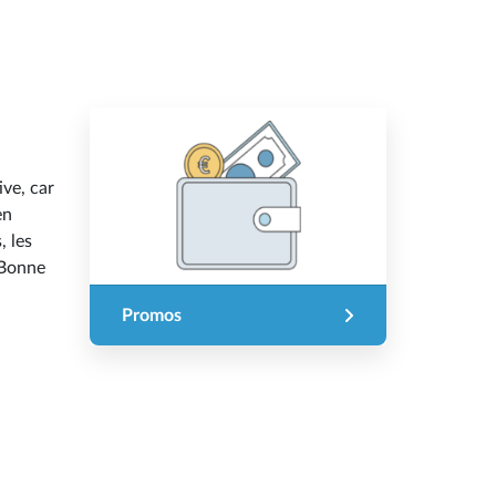
ive, car
en
, les
 Bonne
Promos