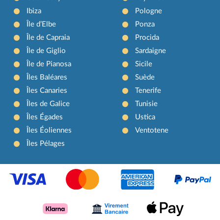
Ibiza
Pologne
Île d’Elbe
Ponza
Île de Capraia
Procida
Île de Giglio
Sardaigne
Île de Pianosa
Sicile
Îles Baléares
Suède
Îles Canaries
Tenerife
Îles de Galice
Tunisie
Îles Égades
Ustica
Îles Éoliennes
Ventotene
Îles Pélages