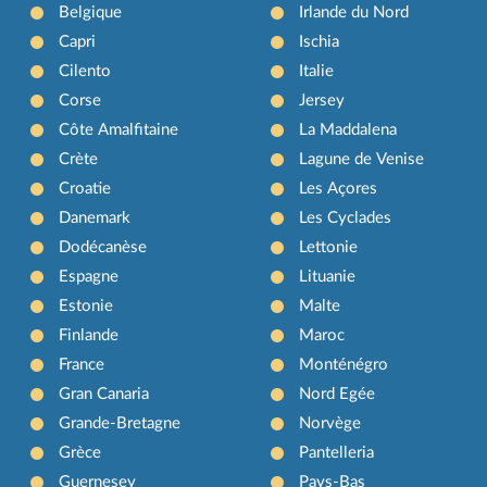
Belgique
Irlande du Nord
Capri
Ischia
Cilento
Italie
Corse
Jersey
Côte Amalfitaine
La Maddalena
Crète
Lagune de Venise
Croatie
Les Açores
Danemark
Les Cyclades
Dodécanèse
Lettonie
Espagne
Lituanie
Estonie
Malte
Finlande
Maroc
France
Monténégro
Gran Canaria
Nord Egée
Grande-Bretagne
Norvège
Grèce
Pantelleria
Guernesey
Pays-Bas