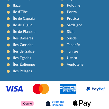
Ibiza
Pologne
Île d’Elbe
Ponza
Île de Capraia
Procida
Île de Giglio
Sardaigne
Île de Pianosa
Sicile
Îles Baléares
Suède
Îles Canaries
Tenerife
Îles de Galice
Tunisie
Îles Égades
Ustica
Îles Éoliennes
Ventotene
Îles Pélages