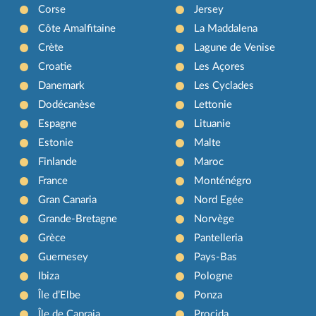
Corse
Jersey
Côte Amalfitaine
La Maddalena
Crète
Lagune de Venise
Croatie
Les Açores
Danemark
Les Cyclades
Dodécanèse
Lettonie
Espagne
Lituanie
Estonie
Malte
Finlande
Maroc
France
Monténégro
Gran Canaria
Nord Egée
Grande-Bretagne
Norvège
Grèce
Pantelleria
Guernesey
Pays-Bas
Ibiza
Pologne
Île d’Elbe
Ponza
Île de Capraia
Procida