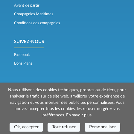
Avant de partir
Compagnies Maritimes
Conditions des compagnies
SUIVEZ-NOUS
Facebook
Bons Plans
Nous utilisons des cookies techniques, propres ou de tiers, pour
analyser le trafic sur ce site web, améliorer votre expérience de
navigation et vous montrer des publicités personnalisées. Vous
© 2026 Mr Ferry est géré par Prenotazioni24 s.r.l.
pouvez accepter tous les cookies, les refuser ou gérer vos
Siège social: Via Bonistallo, 50b - 50053 Empoli (FI)
préférences.
En savoir plus
Siège Opérationnel: Via Casa del Duca, 1 - 57037 Portoferraio (LI)
P.IVA/C.F./Iscr. Reg. Imp. CCIAA Liv. 01512130491 | Nr. REA CCIA FI - 699553
Ok, accepter
Tout refuser
Personnaliser
Aut.Amm.Prov. LI n 1819 del 16/01/06 - Fondo Garanzia Viaggi ASSIMUTUA
Fideiussione N° 026004