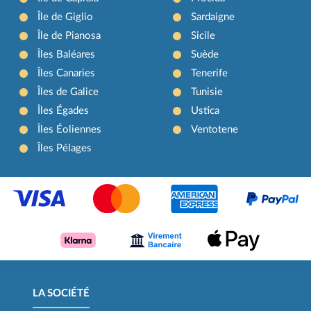
Île de Giglio
Sardaigne
Île de Pianosa
Sicile
Îles Baléares
Suède
Îles Canaries
Tenerife
Îles de Galice
Tunisie
Îles Égades
Ustica
Îles Éoliennes
Ventotene
Îles Pélages
LA SOCIÉTÉ