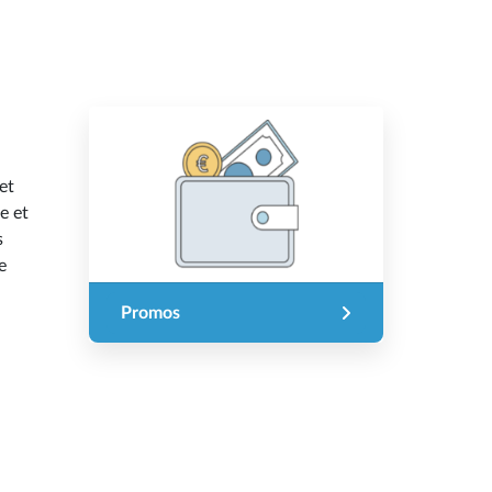
et
e et
s
e
Promos