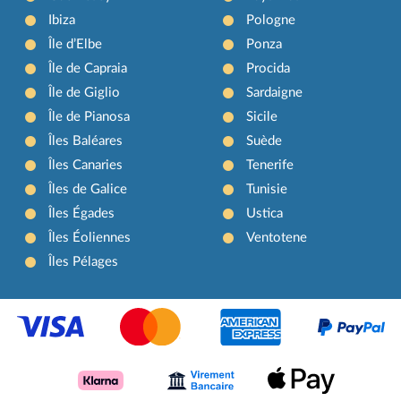
Ibiza
Pologne
Île d’Elbe
Ponza
Île de Capraia
Procida
Île de Giglio
Sardaigne
Île de Pianosa
Sicile
Îles Baléares
Suède
Îles Canaries
Tenerife
Îles de Galice
Tunisie
Îles Égades
Ustica
Îles Éoliennes
Ventotene
Îles Pélages