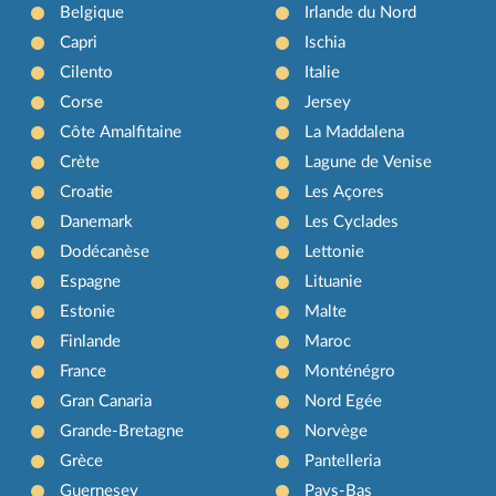
Belgique
Irlande du Nord
Capri
Ischia
Cilento
Italie
Corse
Jersey
Côte Amalfitaine
La Maddalena
Crète
Lagune de Venise
Croatie
Les Açores
Danemark
Les Cyclades
Dodécanèse
Lettonie
Espagne
Lituanie
Estonie
Malte
Finlande
Maroc
France
Monténégro
Gran Canaria
Nord Egée
Grande-Bretagne
Norvège
Grèce
Pantelleria
Guernesey
Pays-Bas