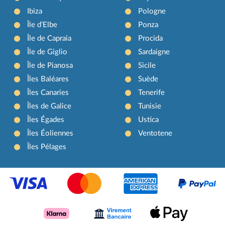
Ibiza
Pologne
Île d’Elbe
Ponza
Île de Capraia
Procida
Île de Giglio
Sardaigne
Île de Pianosa
Sicile
Îles Baléares
Suède
Îles Canaries
Tenerife
Îles de Galice
Tunisie
Îles Égades
Ustica
Îles Éoliennes
Ventotene
Îles Pélages