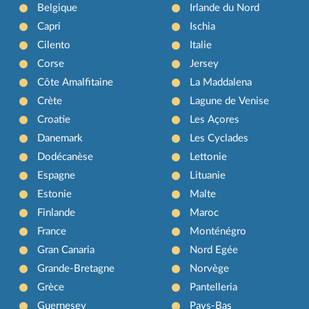
Belgique
Irlande du Nord
Capri
Ischia
Cilento
Italie
Corse
Jersey
Côte Amalfitaine
La Maddalena
Crète
Lagune de Venise
Croatie
Les Açores
Danemark
Les Cyclades
Dodécanèse
Lettonie
Espagne
Lituanie
Estonie
Malte
Finlande
Maroc
France
Monténégro
Gran Canaria
Nord Egée
Grande-Bretagne
Norvège
Grèce
Pantelleria
Guernesey
Pays-Bas