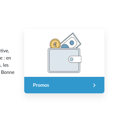
tive,
e : en
, les
. Bonne
Promos