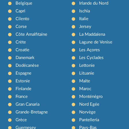
Belgique
Irlande du Nord
Capri
Ischia
Cilento
Italie
Corse
Jersey
Côte Amalfitaine
La Maddalena
Crète
Lagune de Venise
Croatie
Les Açores
Danemark
Les Cyclades
Dodécanèse
Lettonie
Espagne
Lituanie
Estonie
Malte
Finlande
Maroc
France
Monténégro
Gran Canaria
Nord Egée
Grande-Bretagne
Norvège
Grèce
Pantelleria
Guernesey
Pays-Bas