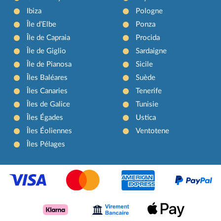
Ibiza
Pologne
Île d’Elbe
Ponza
Île de Capraia
Procida
Île de Giglio
Sardaigne
Île de Pianosa
Sicile
Îles Baléares
Suède
Îles Canaries
Tenerife
Îles de Galice
Tunisie
Îles Égades
Ustica
Îles Éoliennes
Ventotene
Îles Pélages