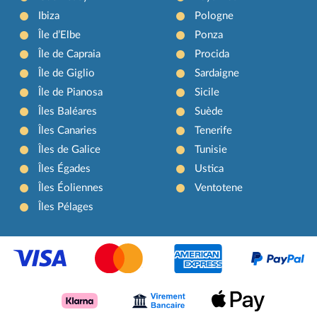
Ibiza
Pologne
Île d’Elbe
Ponza
Île de Capraia
Procida
Île de Giglio
Sardaigne
Île de Pianosa
Sicile
Îles Baléares
Suède
Îles Canaries
Tenerife
Îles de Galice
Tunisie
Îles Égades
Ustica
Îles Éoliennes
Ventotene
Îles Pélages