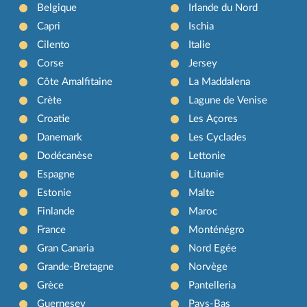
Belgique
Irlande du Nord
Capri
Ischia
Cilento
Italie
Corse
Jersey
Côte Amalfitaine
La Maddalena
Crète
Lagune de Venise
Croatie
Les Açores
Danemark
Les Cyclades
Dodécanèse
Lettonie
Espagne
Lituanie
Estonie
Malte
Finlande
Maroc
France
Monténégro
Gran Canaria
Nord Egée
Grande-Bretagne
Norvège
Grèce
Pantelleria
Guernesey
Pays-Bas