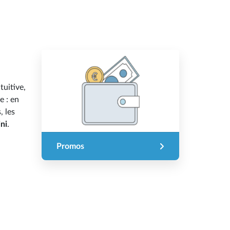
tuitive,
e : en
, les
ni
.
Promos