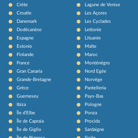
Crète
Lagune de Venise
Croatie
Les Açores
Danemark
Les Cyclades
Dodécanèse
Lettonie
Espagne
Lituanie
Estonie
Malte
Finlande
Maroc
France
Monténégro
Gran Canaria
Nord Egée
Grande-Bretagne
Norvège
Grèce
Pantelleria
Guernesey
Pays-Bas
Ibiza
Pologne
Île d’Elbe
Ponza
Île de Capraia
Procida
Île de Giglio
Sardaigne
Île de Pianosa
Sicile