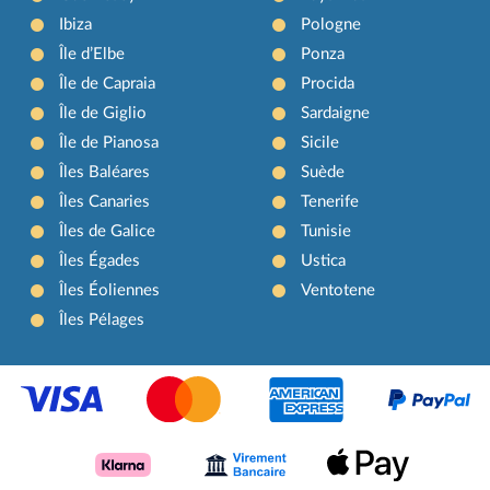
Ibiza
Pologne
Île d’Elbe
Ponza
Île de Capraia
Procida
Île de Giglio
Sardaigne
Île de Pianosa
Sicile
Îles Baléares
Suède
Îles Canaries
Tenerife
Îles de Galice
Tunisie
Îles Égades
Ustica
Îles Éoliennes
Ventotene
Îles Pélages