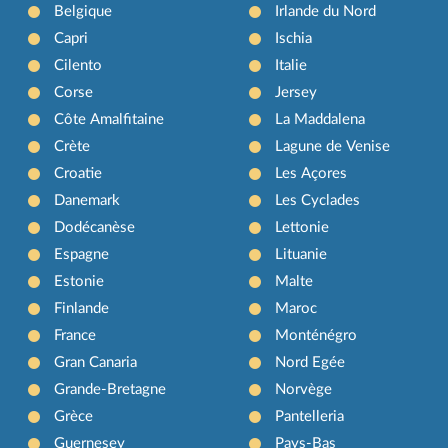
Belgique
Irlande du Nord
Capri
Ischia
Cilento
Italie
Corse
Jersey
Côte Amalfitaine
La Maddalena
Crète
Lagune de Venise
Croatie
Les Açores
Danemark
Les Cyclades
Dodécanèse
Lettonie
Espagne
Lituanie
Estonie
Malte
Finlande
Maroc
France
Monténégro
Gran Canaria
Nord Egée
Grande-Bretagne
Norvège
Grèce
Pantelleria
Guernesey
Pays-Bas