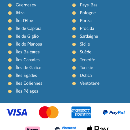
Guernesey
Pays-Bas
Ibiza
Pologne
Île d’Elbe
Ponza
Île de Capraia
Procida
Île de Giglio
Sardaigne
Île de Pianosa
Sicile
Îles Baléares
Suède
Îles Canaries
Tenerife
Îles de Galice
Tunisie
Îles Égades
Ustica
Îles Éoliennes
Ventotene
Îles Pélages