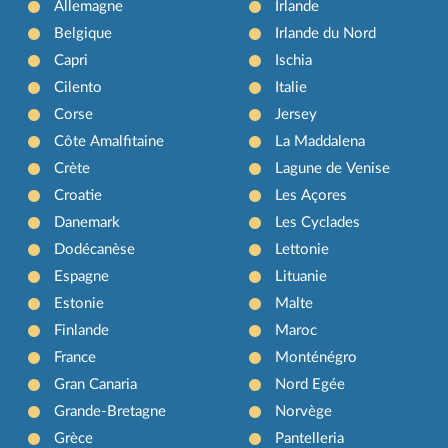
Allemagne
Irlande
Belgique
Irlande du Nord
Capri
Ischia
Cilento
Italie
Corse
Jersey
Côte Amalfitaine
La Maddalena
Crète
Lagune de Venise
Croatie
Les Açores
Danemark
Les Cyclades
Dodécanèse
Lettonie
Espagne
Lituanie
Estonie
Malte
Finlande
Maroc
France
Monténégro
Gran Canaria
Nord Egée
Grande-Bretagne
Norvège
Grèce
Pantelleria