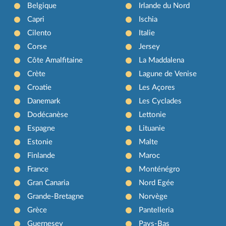
Belgique
Irlande du Nord
Capri
Ischia
Cilento
Italie
Corse
Jersey
Côte Amalfitaine
La Maddalena
Crète
Lagune de Venise
Croatie
Les Açores
Danemark
Les Cyclades
Dodécanèse
Lettonie
Espagne
Lituanie
Estonie
Malte
Finlande
Maroc
France
Monténégro
Gran Canaria
Nord Egée
Grande-Bretagne
Norvège
Grèce
Pantelleria
Guernesey
Pays-Bas