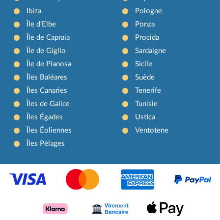
Ibiza
Pologne
Île d’Elbe
Ponza
Île de Capraia
Procida
Île de Giglio
Sardaigne
Île de Pianosa
Sicile
Îles Baléares
Suède
Îles Canaries
Tenerife
Îles de Galice
Tunisie
Îles Égades
Ustica
Îles Éoliennes
Ventotene
Îles Pélages