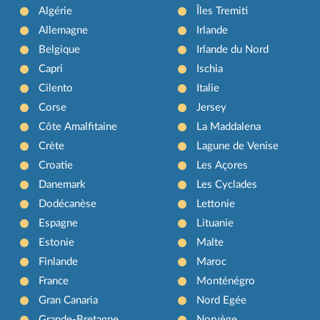
Algérie
Îles Tremiti
Allemagne
Irlande
Belgique
Irlande du Nord
Capri
Ischia
Cilento
Italie
Corse
Jersey
Côte Amalfitaine
La Maddalena
Crète
Lagune de Venise
Croatie
Les Açores
Danemark
Les Cyclades
Dodécanèse
Lettonie
Espagne
Lituanie
Estonie
Malte
Finlande
Maroc
France
Monténégro
Gran Canaria
Nord Egée
Grande-Bretagne
Norvège