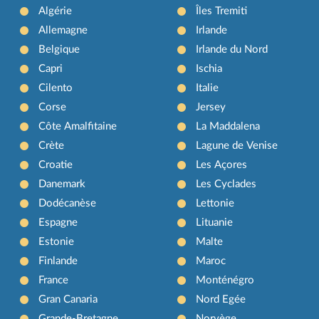
Algérie
Îles Tremiti
Allemagne
Irlande
Belgique
Irlande du Nord
Capri
Ischia
Cilento
Italie
Corse
Jersey
Côte Amalfitaine
La Maddalena
Crète
Lagune de Venise
Croatie
Les Açores
Danemark
Les Cyclades
Dodécanèse
Lettonie
Espagne
Lituanie
Estonie
Malte
Finlande
Maroc
France
Monténégro
Gran Canaria
Nord Egée
Grande-Bretagne
Norvège