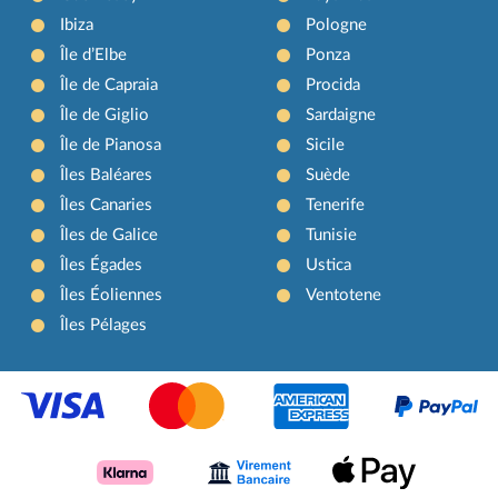
Ibiza
Pologne
Île d’Elbe
Ponza
Île de Capraia
Procida
Île de Giglio
Sardaigne
Île de Pianosa
Sicile
Îles Baléares
Suède
Îles Canaries
Tenerife
Îles de Galice
Tunisie
Îles Égades
Ustica
Îles Éoliennes
Ventotene
Îles Pélages