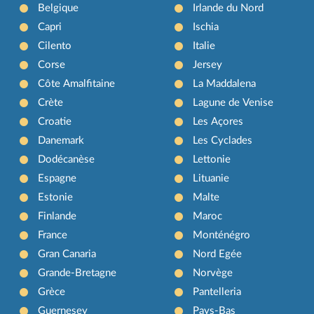
Belgique
Irlande du Nord
Capri
Ischia
Cilento
Italie
Corse
Jersey
Côte Amalfitaine
La Maddalena
Crète
Lagune de Venise
Croatie
Les Açores
Danemark
Les Cyclades
Dodécanèse
Lettonie
Espagne
Lituanie
Estonie
Malte
Finlande
Maroc
France
Monténégro
Gran Canaria
Nord Egée
Grande-Bretagne
Norvège
Grèce
Pantelleria
Guernesey
Pays-Bas