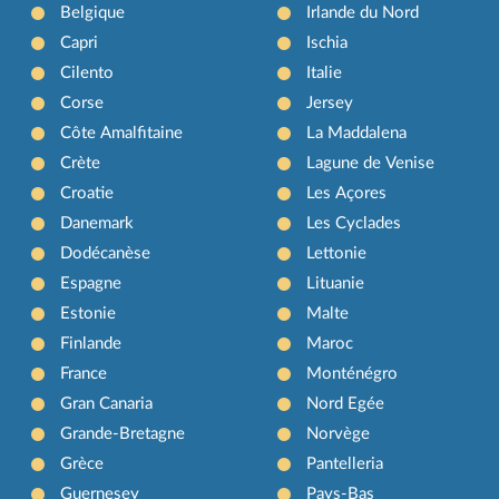
Belgique
Irlande du Nord
Capri
Ischia
Cilento
Italie
Corse
Jersey
Côte Amalfitaine
La Maddalena
Crète
Lagune de Venise
Croatie
Les Açores
Danemark
Les Cyclades
Dodécanèse
Lettonie
Espagne
Lituanie
Estonie
Malte
Finlande
Maroc
France
Monténégro
Gran Canaria
Nord Egée
Grande-Bretagne
Norvège
Grèce
Pantelleria
Guernesey
Pays-Bas