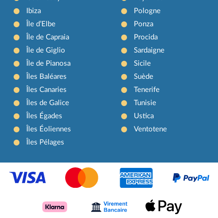
Ibiza
Pologne
Île d’Elbe
Ponza
Île de Capraia
Procida
Île de Giglio
Sardaigne
Île de Pianosa
Sicile
Îles Baléares
Suède
Îles Canaries
Tenerife
Îles de Galice
Tunisie
Îles Égades
Ustica
Îles Éoliennes
Ventotene
Îles Pélages