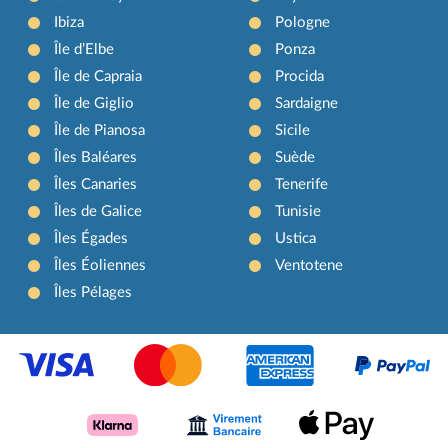
Ibiza
Pologne
Île d’Elbe
Ponza
Île de Capraia
Procida
Île de Giglio
Sardaigne
Île de Pianosa
Sicile
Îles Baléares
Suède
Îles Canaries
Tenerife
Îles de Galice
Tunisie
Îles Égades
Ustica
Îles Éoliennes
Ventotene
Îles Pélages