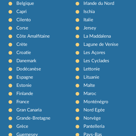
Belgique
Irlande du Nord
Capri
Ischia
Cilento
Italie
Corse
Jersey
Côte Amalfitaine
La Maddalena
Crète
Lagune de Venise
Croatie
Les Açores
Danemark
Les Cyclades
Dodécanèse
Lettonie
Espagne
Lituanie
Estonie
Malte
Finlande
Maroc
France
Monténégro
Gran Canaria
Nord Egée
Grande-Bretagne
Norvège
Grèce
Pantelleria
Guernesey
Pays-Bas