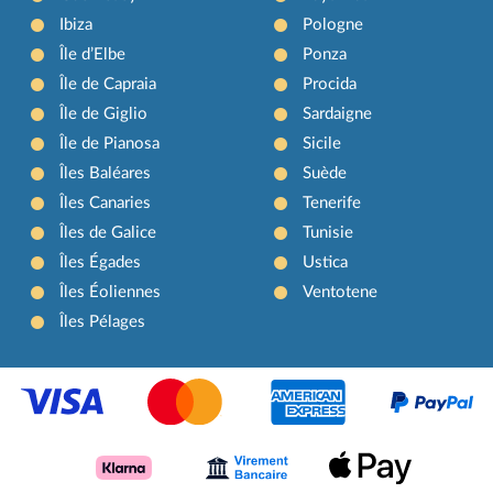
Ibiza
Pologne
Île d’Elbe
Ponza
Île de Capraia
Procida
Île de Giglio
Sardaigne
Île de Pianosa
Sicile
Îles Baléares
Suède
Îles Canaries
Tenerife
Îles de Galice
Tunisie
Îles Égades
Ustica
Îles Éoliennes
Ventotene
Îles Pélages