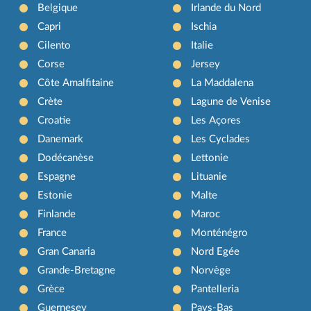
Belgique
Irlande du Nord
Capri
Ischia
Cilento
Italie
Corse
Jersey
Côte Amalfitaine
La Maddalena
Crète
Lagune de Venise
Croatie
Les Açores
Danemark
Les Cyclades
Dodécanèse
Lettonie
Espagne
Lituanie
Estonie
Malte
Finlande
Maroc
France
Monténégro
Gran Canaria
Nord Egée
Grande-Bretagne
Norvège
Grèce
Pantelleria
Guernesey
Pays-Bas