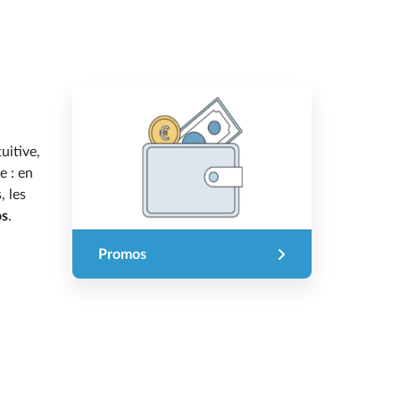
uitive,
e : en
, les
os
.
Promos