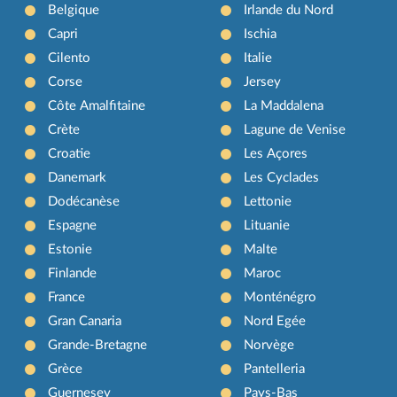
Belgique
Irlande du Nord
Capri
Ischia
Cilento
Italie
Corse
Jersey
Côte Amalfitaine
La Maddalena
Crète
Lagune de Venise
Croatie
Les Açores
Danemark
Les Cyclades
Dodécanèse
Lettonie
Espagne
Lituanie
Estonie
Malte
Finlande
Maroc
France
Monténégro
Gran Canaria
Nord Egée
Grande-Bretagne
Norvège
Grèce
Pantelleria
Guernesey
Pays-Bas