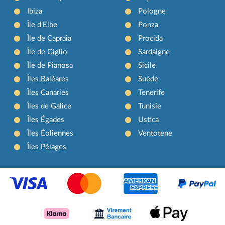
Ibiza
Pologne
Île d’Elbe
Ponza
Île de Capraia
Procida
Île de Giglio
Sardaigne
Île de Pianosa
Sicile
Îles Baléares
Suède
Îles Canaries
Tenerife
Îles de Galice
Tunisie
Îles Égades
Ustica
Îles Éoliennes
Ventotene
Îles Pélages