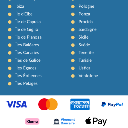
Ibiza
Pologne
Île d’Elbe
Ponza
Île de Capraia
Procida
Île de Giglio
Sardaigne
Île de Pianosa
Sicile
Îles Baléares
Suède
Îles Canaries
Tenerife
Îles de Galice
Tunisie
Îles Égades
Ustica
Îles Éoliennes
Ventotene
Îles Pélages