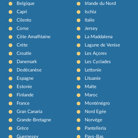
Belgique
Irlande du Nord
Capri
Ischia
Cilento
Italie
Corse
Jersey
Côte Amalfitaine
La Maddalena
Crète
Lagune de Venise
Croatie
Les Açores
Danemark
Les Cyclades
Dodécanèse
Lettonie
Espagne
Lituanie
Estonie
Malte
Finlande
Maroc
France
Monténégro
Gran Canaria
Nord Egée
Grande-Bretagne
Norvège
Grèce
Pantelleria
Guernesey
Pays-Bas