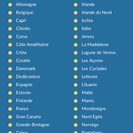
Allemagne
Irlande
Belgique
Irlande du Nord
Capri
Ischia
Cilento
Italie
Corse
Jersey
Côte Amalfitaine
La Maddalena
Crète
Lagune de Venise
Croatie
Les Açores
Danemark
Les Cyclades
Dodécanèse
Lettonie
Espagne
Lituanie
Estonie
Malte
Finlande
Maroc
France
Monténégro
Gran Canaria
Nord Egée
Grande-Bretagne
Norvège
Grèce
Pantelleria