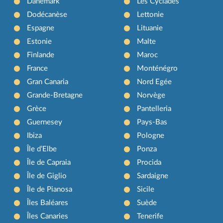
Danemark
Les Cyclades
Dodécanèse
Lettonie
Espagne
Lituanie
Estonie
Malte
Finlande
Maroc
France
Monténégro
Gran Canaria
Nord Egée
Grande-Bretagne
Norvège
Grèce
Pantelleria
Guernesey
Pays-Bas
Ibiza
Pologne
Île d’Elbe
Ponza
Île de Capraia
Procida
Île de Giglio
Sardaigne
Île de Pianosa
Sicile
Îles Baléares
Suède
Îles Canaries
Tenerife