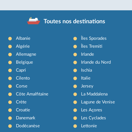
Toutes nos destinations
Albanie
Îles Sporades
Algérie
Îles Tremiti
Allemagne
Irlande
Belgique
Irlande du Nord
Capri
Ischia
Cilento
Italie
Corse
Jersey
Côte Amalfitaine
La Maddalena
Crète
Lagune de Venise
Croatie
Les Açores
Danemark
Les Cyclades
Dodécanèse
Lettonie