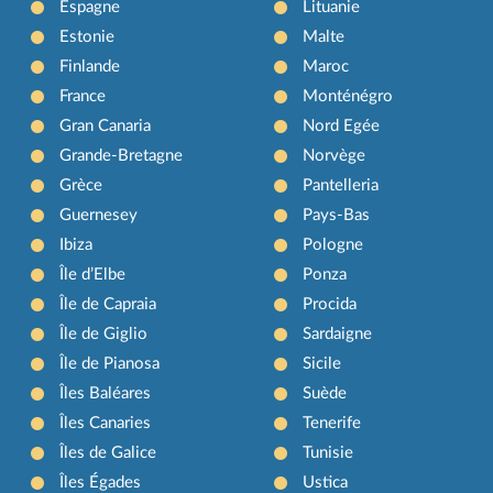
Espagne
Lituanie
Estonie
Malte
Finlande
Maroc
France
Monténégro
Gran Canaria
Nord Egée
Grande-Bretagne
Norvège
Grèce
Pantelleria
Guernesey
Pays-Bas
Ibiza
Pologne
Île d’Elbe
Ponza
Île de Capraia
Procida
Île de Giglio
Sardaigne
Île de Pianosa
Sicile
Îles Baléares
Suède
Îles Canaries
Tenerife
Îles de Galice
Tunisie
Îles Égades
Ustica