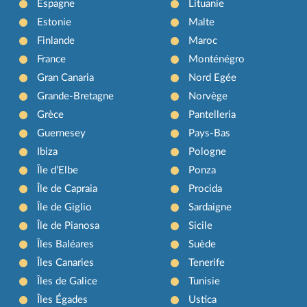
Espagne
Lituanie
Estonie
Malte
Finlande
Maroc
France
Monténégro
Gran Canaria
Nord Egée
Grande-Bretagne
Norvège
Grèce
Pantelleria
Guernesey
Pays-Bas
Ibiza
Pologne
Île d’Elbe
Ponza
Île de Capraia
Procida
Île de Giglio
Sardaigne
Île de Pianosa
Sicile
Îles Baléares
Suède
Îles Canaries
Tenerife
Îles de Galice
Tunisie
Îles Égades
Ustica