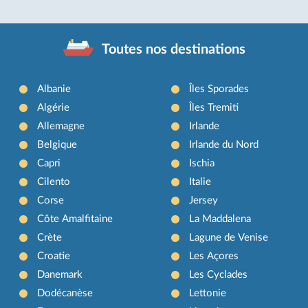
Toutes nos destinations
Albanie
Îles Sporades
Algérie
Îles Tremiti
Allemagne
Irlande
Belgique
Irlande du Nord
Capri
Ischia
Cilento
Italie
Corse
Jersey
Côte Amalfitaine
La Maddalena
Crète
Lagune de Venise
Croatie
Les Açores
Danemark
Les Cyclades
Dodécanèse
Lettonie