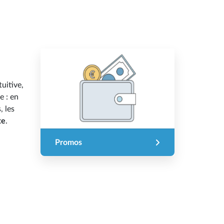
tuitive,
e : en
, les
te
.
Promos