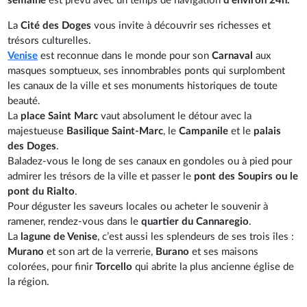
semaine
est prévu avec un temps de navigation
d’environ 24h.
La
Cité des Doges
vous invite à découvrir ses richesses et
trésors culturelles.
Venise
est reconnue dans le monde pour son
Carnaval
aux
masques somptueux, ses innombrables ponts qui surplombent
les canaux de la ville et ses monuments historiques de toute
beauté.
La
place Saint Marc
vaut absolument le détour avec la
majestueuse
Basilique Saint-Marc
, le
Campanile
et le
palais
des Doges
.
Baladez-vous le long de ses canaux en gondoles ou à pied pour
admirer les trésors de la ville et passer le
pont des Soupirs ou le
pont du Rialto
.
Pour déguster les saveurs locales ou acheter le souvenir à
ramener, rendez-vous dans le
quartier du Cannaregio
.
La
lagune de Venise
, c’est aussi les splendeurs de ses trois îles :
Murano
et son art de la verrerie,
Burano
et ses maisons
colorées, pour finir
Torcello
qui abrite la plus ancienne église de
la région.