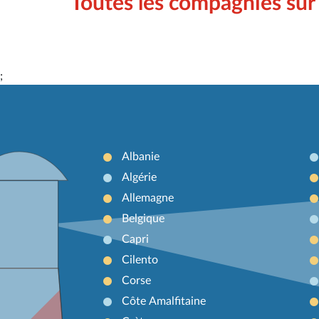
Toutes les compagnies sur
;
Albanie
Algérie
Allemagne
Belgique
Capri
Cilento
Corse
Côte Amalfitaine