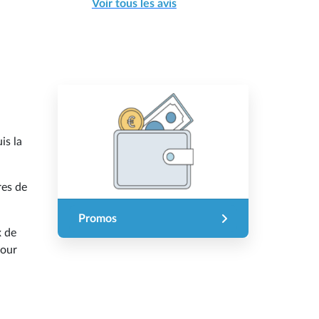
Voir tous les avis
is la
res de
Promos
x de
tour