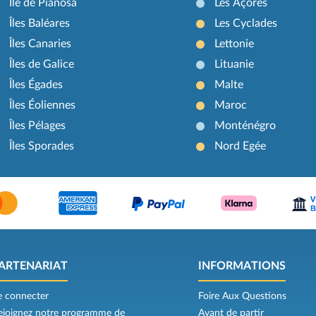
Île de Pianosa
Les Açores
Îles Baléares
Les Cyclades
Îles Canaries
Lettonie
Îles de Galice
Lituanie
Îles Égades
Malte
Îles Éoliennes
Maroc
Îles Pélages
Monténégro
Îles Sporades
Nord Egée
ARTENARIAT
INFORMATIONS
e connecter
Foire Aux Questions
ejoignez notre programme de
Avant de partir